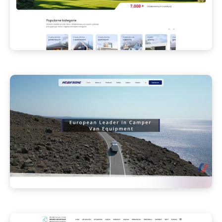
planujdom.pl
Planuj Dom
STRONA INTERNETOWA
mobiframe.com
Mobiframe
STRONA INTERNETOWA