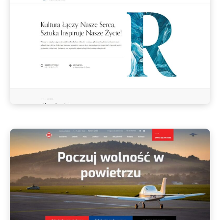
resursa.radom.pl
Resursa Obywatelska Radom
STRONA INTERNETOWA
aeroklubkielecki.pl